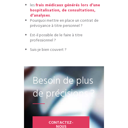
les
frais médicaux générés lors d’une
hospitalisation
, de consultations,
d’analyses
.
Pourquoi mettre en place un contrat de
prévoyance à titre personnel ?
Est-il possible de le faire à titre
professionnel ?
Suis-je bien couvert ?
Besoin de plus
de précisions ?
CONTACTEZ-
NOUS