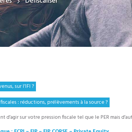
ières
Défiscaliser
nus, sur l’IFI ?
iscales : réductions, prélèvements à la source ?
d’agir sur votre pression fiscale tel que le PER mais d’aut
que : FCPI – FIP – FIP CORSE – Private Equity