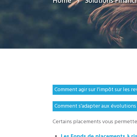
Home
Solutions Financ
Comment agir sur l’impôt sur les reve
Comment s’adapter aux évolutions f
Certains placements vous permettent 
Les Fonds de placements à ris