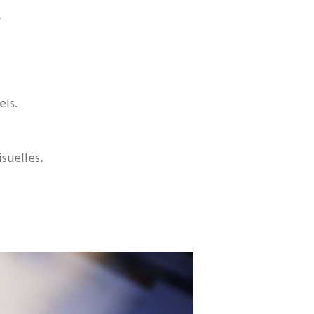
els.
isuelles
.